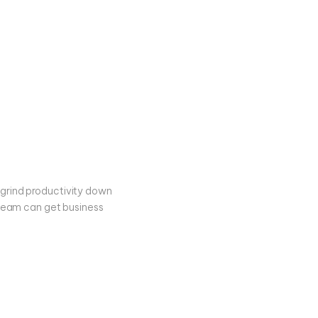
rs Mean
grind productivity down
xTeam can get business