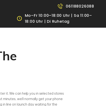
061188026088
Mo–Fr 10:00–18:00 Uhr | Sa 11:00–
18:00 Uhr | Di Ruhetag
The
er it. We can help you in selected stores
st minutes, we’ll normally get your phone
 in line on launch day waiting for the