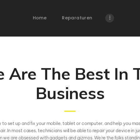
HOME
Home
Reparaturen
REPARATUREN
WEITERE
DIENSTLEISTUNGE
N
 Are The Best In 
WEBSEITEN
Business
ÜBER UNS
KONTAKT
to set up and fix your mobile, tablet or computer, and help you mast
r. In most cases, technicians will be able to repair your device in ju
am we are obsessed with gadgets and gizmos. We’re the folks standing