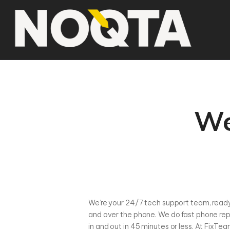
We
We’re your 24/7 tech support team, ready 
and over the phone. We do fast phone repai
in and out in 45 minutes or less. At FixTe