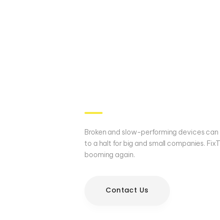
Our Repai
Business.
Broken and slow-performing devices can 
to a halt for big and small companies. Fi
booming again.
Contact Us