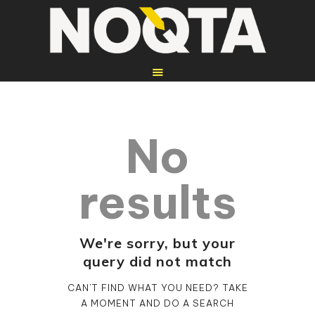
No
HOME
REPARATUREN
results
WEITERE
DIENSTLEISTUNGEN
WEBSEITEN
We're sorry, but your
query did not match
ÜBER UNS
KONTAKT
CAN'T FIND WHAT YOU NEED? TAKE
A MOMENT AND DO A SEARCH