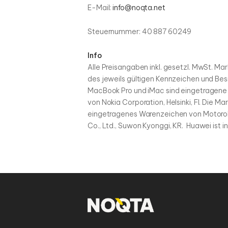
E-Mail:
info@noqta.net
Steuernummer: 40 887 60249
Info
Alle Preisangaben inkl. gesetzl. MwSt. 
des jeweils gültigen Kennzeichen und Bes
MacBook Pro und iMac sind eingetragene W
von Nokia Corporation, Helsinki, FI. Die M
eingetragenes Warenzeichen von Motorola
Co., Ltd., Suwon Kyonggi, KR. Huawei ist