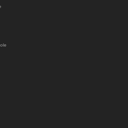
e
ole