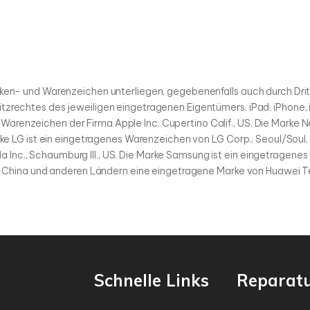
Marken- und Warenzeichen unterliegen, gegebenenfalls auch durch D
itzrechtes des jeweiligen eingetragenen Eigentümers. iPad, iPhone
arenzeichen der Firma Apple Inc. Cupertino Calif., US. Die Marke N
arke LG ist ein eingetragenes Warenzeichen von LG Corp., Seoul/Soul, 
 Inc., Schaumburg Ill., US. Die Marke Samsung ist ein eingetragen
 in China und anderen Ländern eine eingetragene Marke von Huawei T
Schnelle Links
Reparat