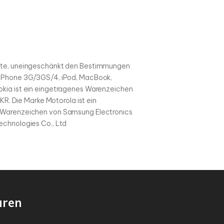
ritte, uneingeschänkt den Bestimmungen
, iPhone 3G/3GS/4, iPod, MacBook,
okia ist ein eingetragenes Warenzeichen
KR. Die Marke Motorola ist ein
es Warenzeichen von Samsung Electronics
echnologies Co., Ltd
uren