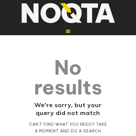
No
HOME
REPARATUREN
results
WEITERE
DIENSTLEISTUNGEN
WEBSEITEN
We're sorry, but your
query did not match
ÜBER UNS
KONTAKT
CAN'T FIND WHAT YOU NEED? TAKE
A MOMENT AND DO A SEARCH