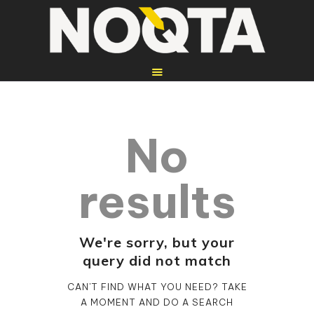
No
HOME
REPARATUREN
results
WEITERE
DIENSTLEISTUNGEN
WEBSEITEN
We're sorry, but your
query did not match
ÜBER UNS
KONTAKT
CAN'T FIND WHAT YOU NEED? TAKE
A MOMENT AND DO A SEARCH