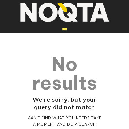
No
HOME
REPARATUREN
results
WEITERE
DIENSTLEISTUNGEN
WEBSEITEN
We're sorry, but your
query did not match
ÜBER UNS
KONTAKT
CAN'T FIND WHAT YOU NEED? TAKE
A MOMENT AND DO A SEARCH